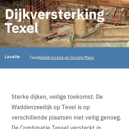
Dijkversterking
Texel
Projectinformatie
Locatie
Texel
Bekijk locatie op Google Maps
Sterke dijken, veilige toekomst. De
Waddenzeedijk op Texel is op
verschillende plaatsen niet veilig genoeg.
De Combinatie Tessel versterkt in