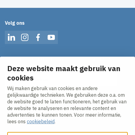
Volg ons
LinkedIn
Instagram
Facebook
YouTube
Op de hoogte blijven van het laatste nieuws?
Ontvang onze nieuws alerts in je mailbox!
Deze website maakt gebruik van
cookies
E-mailadres
Wij maken gebruik van cookies en andere
Ik ga akkoord met het
privacy statement.
gelijkwaardige technieken. We gebruiken deze o.a. om
de website goed te laten functioneren, het gebruik van
de website te analyseren en relevante content en
advertenties te kunnen tonen. Voor meer informatie,
lees ons
cookiebeleid
.