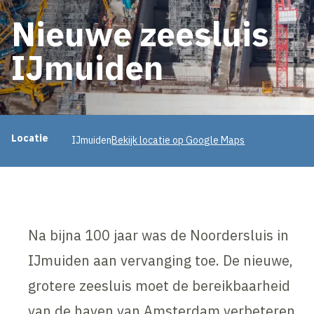
Nieuwe zeesluis
IJmuiden
Projectinformatie
Locatie
IJmuiden
Bekijk locatie op Google Maps
Na bijna 100 jaar was de Noordersluis in
IJmuiden aan vervanging toe. De nieuwe,
grotere zeesluis moet de bereikbaarheid
van de haven van Amsterdam verbeteren