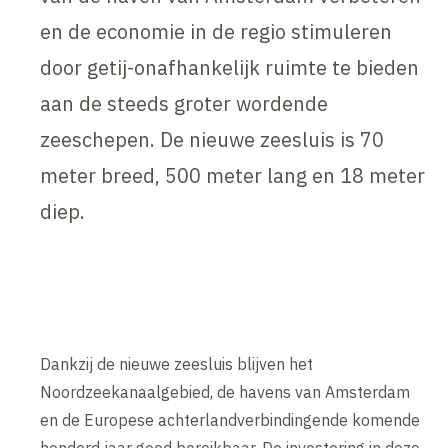
en de economie in de regio stimuleren
door getij-onafhankelijk ruimte te bieden
aan de steeds groter wordende
zeeschepen. De nieuwe zeesluis is 70
meter breed, 500 meter lang en 18 meter
diep.
Inhoud geblokkeerd
Accepteer onze cookies om deze inhoud te bekijken.
Wijzig cookie instellingen
Dankzij de nieuwe zeesluis blijven het
Noordzeekanaalgebied, de havens van Amsterdam
en de Europese achterlandverbindingende komende