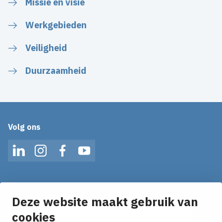
Missie en visie
Werkgebieden
Veiligheid
Duurzaamheid
Volg ons
LinkedIn
Instagram
Facebook
YouTube
Op de hoogte blijven van het laatste nieuws?
Ontvang onze nieuws alerts in je mailbox!
Deze website maakt gebruik van
E-mailadres
cookies