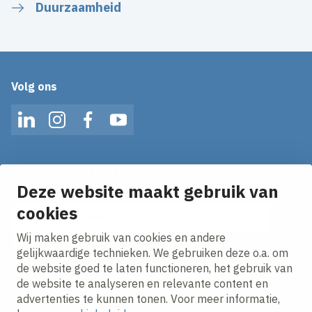
Duurzaamheid
Volg ons
LinkedIn
Instagram
Facebook
YouTube
Op de hoogte blijven van het laatste nieuws?
Ontvang onze nieuws alerts in je mailbox!
Deze website maakt gebruik van
E-mailadres
cookies
Wij maken gebruik van cookies en andere
Ik ga akkoord met het
privacy statement.
gelijkwaardige technieken. We gebruiken deze o.a. om
de website goed te laten functioneren, het gebruik van
de website te analyseren en relevante content en
advertenties te kunnen tonen. Voor meer informatie,