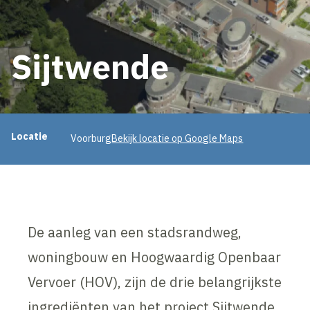
Sijtwende
Projectinformatie
Locatie
Voorburg
Bekijk locatie op Google Maps
De aanleg van een stadsrandweg,
woningbouw en Hoogwaardig Openbaar
Vervoer (HOV), zijn de drie belangrijkste
ingrediënten van het project Sijtwende