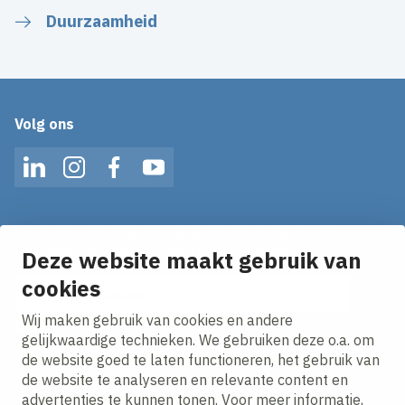
Duurzaamheid
Volg ons
LinkedIn
Instagram
Facebook
YouTube
Op de hoogte blijven van het laatste nieuws?
Ontvang onze nieuws alerts in je mailbox!
Deze website maakt gebruik van
E-mailadres
cookies
Wij maken gebruik van cookies en andere
Ik ga akkoord met het
privacy statement.
gelijkwaardige technieken. We gebruiken deze o.a. om
de website goed te laten functioneren, het gebruik van
de website te analyseren en relevante content en
advertenties te kunnen tonen. Voor meer informatie,