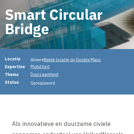
Smart Circular
Bridge
Projectinformatie
Locatie
Almere
Bekijk locatie op Google Maps
Expertise
Mobiliteit
Thema
Duurzaamheid
Status
Gerealiseerd
Als innovatieve en duurzame civiele