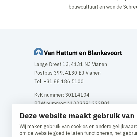
bouwcultuur) en won de Schreu
Lange Dreef 13, 4131 NJ Vianen
Postbus 399, 4130 EJ Vianen
Tel: +31 88 186 5100
KvK nummer: 30114104
BTW nummer: NL003281322B01
Deze website maakt gebruik van 
Neem contact op
Wij maken gebruik van cookies en andere gelijkwaard
om de website goed te laten functioneren, het gebru