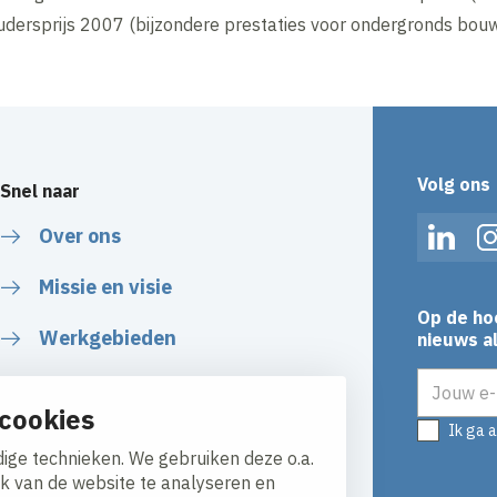
dersprijs 2007 (bijzondere prestaties voor ondergronds bouw
Volg ons
Snel naar
Over ons
Linked
Missie en visie
Op de ho
Werkgebieden
nieuws al
E-mailadr
Veiligheid
cookies
Ik ga 
Duurzaamheid
ige technieken. We gebruiken deze o.a.
ik van de website te analyseren en