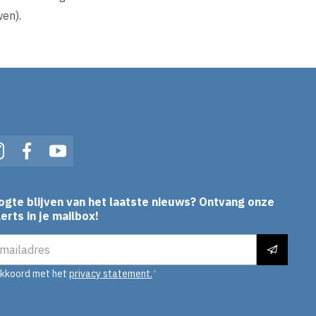
en).
In
Instagram
Facebook
YouTube
ogte blijven van het laatste nieuws? Ontvang onze
erts in je mailbox!
es
akkoord met het
privacy statement.