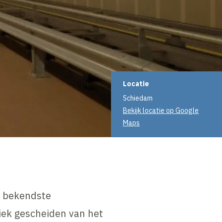
Projectinformati
Locatie
Schiedam
Bekijk locatie op Google
Maps
s bekendste
siek gescheiden van het