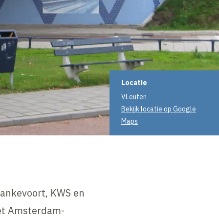
Projectinformati
Locatie
VLeuten
Bekijk locatie op Google
Maps
ankevoort, KWS en
het Amsterdam-