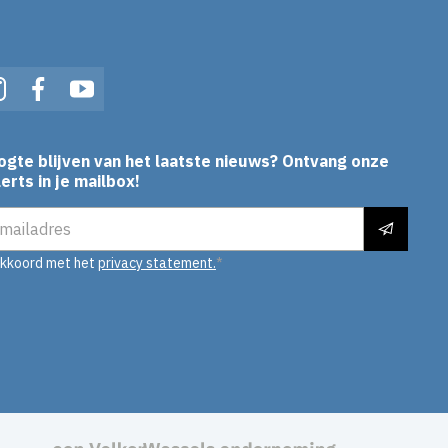
In
Instagram
Facebook
YouTube
ogte blijven van het laatste nieuws? Ontvang onze
erts in je mailbox!
es
akkoord met het
privacy statement.