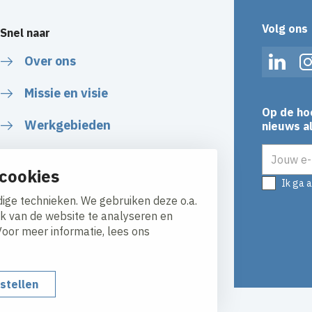
Volg ons
Snel naar
Over ons
Linked
Missie en visie
Op de ho
Werkgebieden
nieuws al
E-mailadr
Veiligheid
cookies
Ik ga 
Duurzaamheid
ige technieken. We gebruiken deze o.a.
ik van de website te analyseren en
Voor meer informatie, lees ons
nstellen