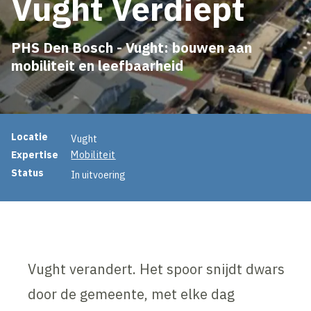
Vught Verdiept
PHS Den Bosch - Vught: bouwen aan
mobiliteit en leefbaarheid
Projectinformatie
Locatie
Vught
Expertise
Mobiliteit
Status
In uitvoering
Vught verandert. Het spoor snijdt dwars
door de gemeente, met elke dag