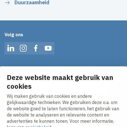
Duurzaamheid
Volg ons
LinkedIn
Instagram
Facebook
YouTube
Op de hoogte blijven van het laatste nieuws?
Ontvang onze nieuws alerts in je mailbox!
Deze website maakt gebruik van
cookies
E-mailadres
Wij maken gebruik van cookies en andere
Ik ga akkoord met het
privacy statement.
gelijkwaardige technieken. We gebruiken deze o.a. om
de website goed te laten functioneren, het gebruik van
de website te analyseren en relevante content en
advertenties te kunnen tonen. Voor meer informatie,