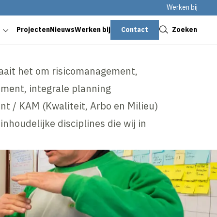
Werken bij
Sluiten
Contact
Zoeken
Projecten
Nieuws
Werken bij
raait het om risicomanagement,
ment, integrale planning
/ KAM (Kwaliteit, Arbo en Milieu)
nhoudelijke disciplines die wij in