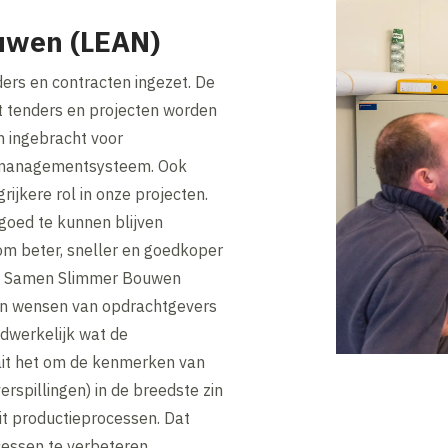
uwen (LEAN)
ders en contracten ingezet. De
it tenders en projecten worden
 ingebracht voor
ctmanagementsysteem. Ook
ijkere rol in onze projecten.
goed te kunnen blijven
 om beter, sneller en goedkoper
van Samen Slimmer Bouwen
n en wensen van opdrachtgevers
adwerkelijk wat de
aait het om de kenmerken van
rspillingen) in de breedste zin
t productieprocessen. Dat
essen te verbeteren.