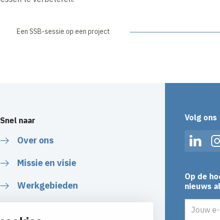
Een SSB-sessie op een project
Volg ons
Snel naar
Over ons
Linked
Missie en visie
Op de ho
Werkgebieden
nieuws al
E-mailadr
Veiligheid