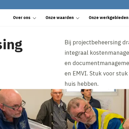
Over ons
Onze waarden
Onze werkgebieden
sing
Bij projectbeheersing d
integraal kostenmanage
en documentmanagement 
en EMVI. Stuk voor stuk i
huis hebben.