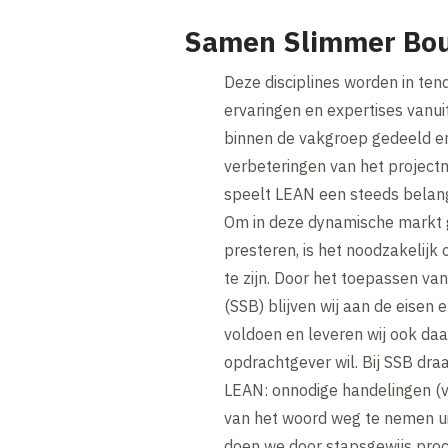
Samen Slimmer Bo
Deze disciplines worden in ten
ervaringen en expertises vanu
binnen de vakgroep gedeeld en
verbeteringen van het proje
speelt LEAN een steeds belangr
Om in deze dynamische markt 
presteren, is het noodzakelijk
te zijn. Door het toepassen 
(SSB) blijven wij aan de eise
voldoen en leveren wij ook da
opdrachtgever wil. Bij SSB dr
LEAN: onnodige handelingen (ve
van het woord weg te nemen ui
doen we door stapsgewijs proc