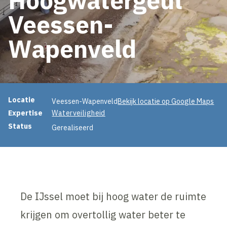
Veessen-
Wapenveld
Projectinformatie
Locatie
Veessen-Wapenveld
Bekijk locatie op Google Maps
Expertise
Waterveiligheid
Status
Gerealiseerd
De IJssel moet bij hoog water de ruimte
krijgen om overtollig water beter te