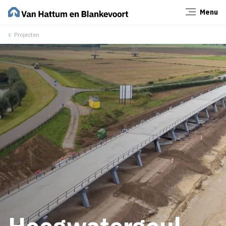
Menu
Sluiten
Projecten
Hoogwatergeul