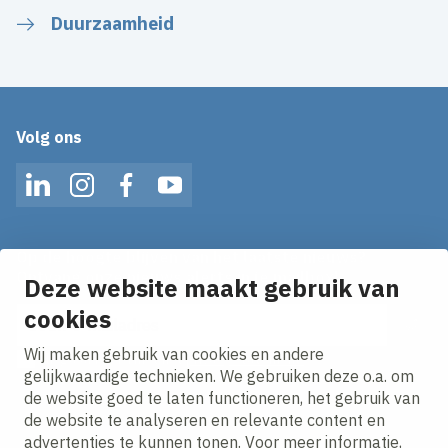
Duurzaamheid
Volg ons
LinkedIn
Instagram
Facebook
YouTube
Op de hoogte blijven van het laatste nieuws?
Ontvang onze nieuws alerts in je mailbox!
Deze website maakt gebruik van
E-mailadres
cookies
Wij maken gebruik van cookies en andere
Ik ga akkoord met het
privacy statement.
gelijkwaardige technieken. We gebruiken deze o.a. om
de website goed te laten functioneren, het gebruik van
de website te analyseren en relevante content en
advertenties te kunnen tonen. Voor meer informatie,