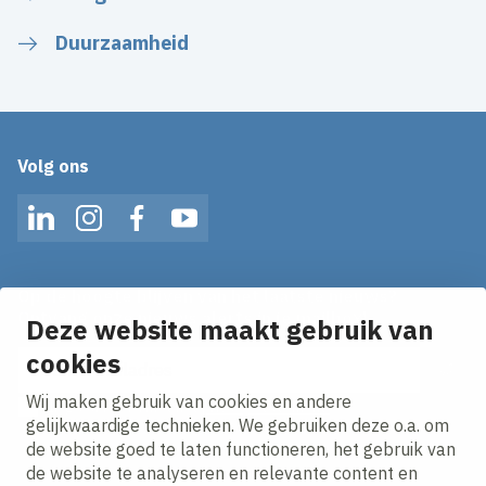
Duurzaamheid
Volg ons
LinkedIn
Instagram
Facebook
YouTube
Op de hoogte blijven van het laatste nieuws?
Ontvang onze nieuws alerts in je mailbox!
Deze website maakt gebruik van
cookies
E-mailadres
Wij maken gebruik van cookies en andere
Ik ga akkoord met het
privacy statement.
gelijkwaardige technieken. We gebruiken deze o.a. om
de website goed te laten functioneren, het gebruik van
de website te analyseren en relevante content en